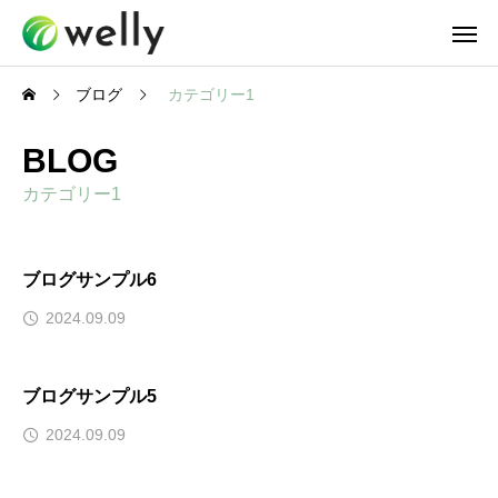
ブログ
カテゴリー1
BLOG
カテゴリー1
ブログサンプル6
2024.09.09
ブログサンプル5
2024.09.09