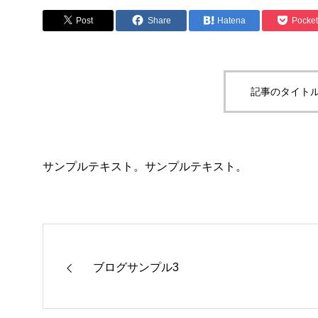
Post
Share
Hatena
Pocket
記事のタイトル
サンプルテキスト。サンプルテキスト。
ブログサンプル3