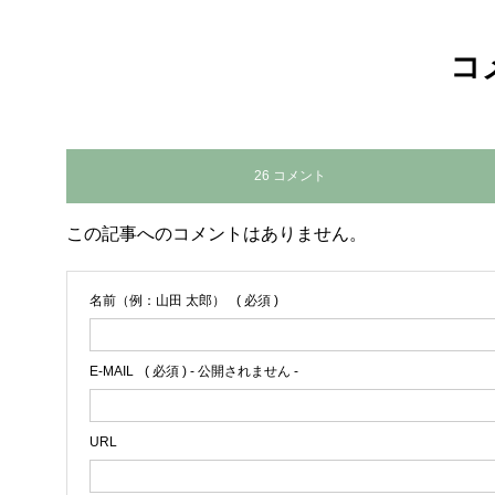
コ
26 コメント
この記事へのコメントはありません。
名前（例：山田 太郎）
( 必須 )
E-MAIL
( 必須 ) - 公開されません -
URL