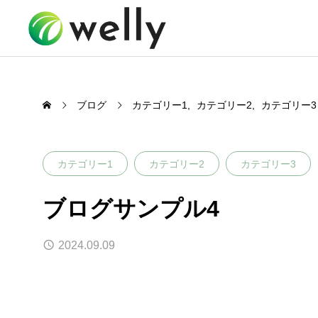
ブログ
カテゴリー1
カテゴリー2
カテゴリー3
カテゴリー1
カテゴリー2
カテゴリー3
ブログサンプル4
2024.09.09