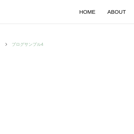
HOME
ABOUT
ブログサンプル4