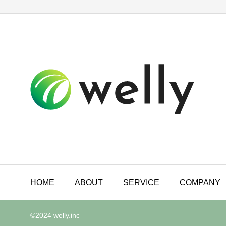
HOME
ABOUT
SERVICE
COMPANY
©2024 welly.inc