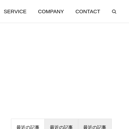
SERVICE
COMPANY
CONTACT
最近の記事
最近の記事
最近の記事